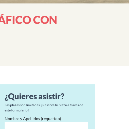
ÁFICO CON
¿Quieres asistir?
Las plazas son limitadas. ¡Reserva tu plaza a través de
este formulario!
Nombre y Apellidos (requerido)