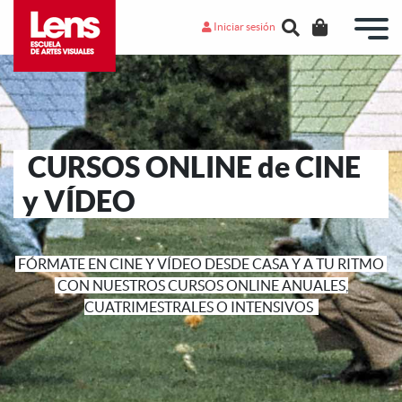
Iniciar sesión
CURSOS ONLINE de CINE
y VÍDEO
FÓRMATE EN CINE Y VÍDEO DESDE CASA Y A TU RITMO
CON NUESTROS CURSOS ONLINE ANUALES,
CUATRIMESTRALES O INTENSIVOS