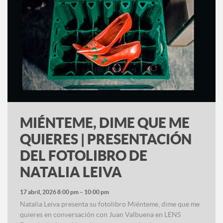
MIÉNTEME, DIME QUE ME
QUIERES | PRESENTACIÓN
DEL FOTOLIBRO DE
NATALIA LEIVA
17 abril, 2026 8:00 pm
–
10:00 pm
Natalia Leiva presenta su fotolibro Miénteme, dime que me
quieres en conversación con Juan Valbuena en LENS