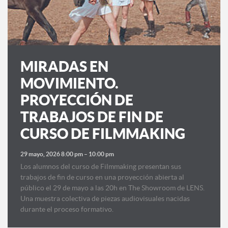
MIRADAS EN
MOVIMIENTO.
PROYECCIÓN DE
TRABAJOS DE FIN DE
CURSO DE FILMMAKING
29 mayo, 2026 8:00 pm
–
10:00 pm
Los alumnos del curso de Filmmaking presentan sus
trabajos de fin de curso en una proyección abierta al
público el 29 de mayo a las 20h en The Showroom de LENS.
Una muestra colectiva de piezas audiovisuales nacidas
durante el proceso formativo.