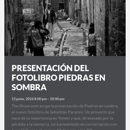
PRESENTACIÓN DEL
FOTOLIBRO PIEDRAS EN
SOMBRA
12 junio, 2026 8:00 pm
–
10:00 pm
The Showroom acoge la presentación de Piedras en sombra,
el nuevo fotolibro de Sebastián Paramio. Un proyecto que
nace de su experiencia en Yemen y que, atravesado por la
pérdida y la memoria, será presentado en conversación con