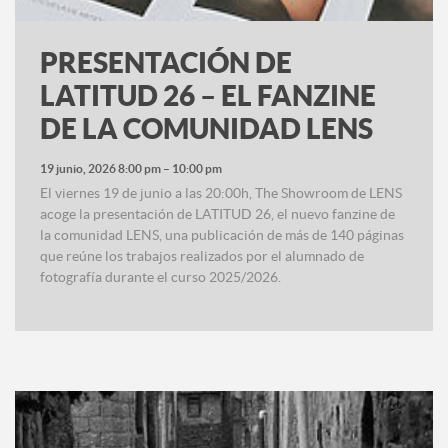
PRESENTACIÓN DE
LATITUD 26 – EL FANZINE
DE LA COMUNIDAD LENS
19 junio, 2026 8:00 pm
–
10:00 pm
El viernes 19 de junio a las 20:00h, The Showroom de LENS
acoge la presentación de LATITUD 26, el nuevo fanzine de
la comunidad LENS, una publicación de más de 140 páginas
que reúne los trabajos realizados por el alumnado de
fotografía durante el curso 2025/2026.