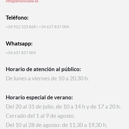
info@lensescuela.es
Teléfono:
+34 912 323 868 | +34 637 837 004
Whatsapp:
+34 637 837 004
Horario de atención al público:
De lunes a viernes de 10 a 20,30 h.
Horario especial de verano:
Del 20 al 31 de julio, de 10 a 14 h y de 17 a 20 h.
Cerrado del 1 al 9 de agosto.
Del 10 al 28 de agosto: de 11,30 a 19,30 h.