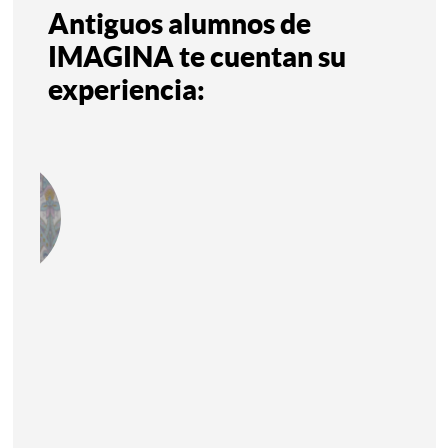
Antiguos alumnos de
IMAGINA te cuentan su
experiencia:
LTEA ZUBIRIA
 2026.
rado
ca
s
aje