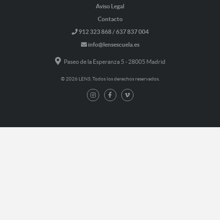
Aviso Legal
Contacto
912 323 868 / 637 837 004
info@lensescuela.es
Paseo de la Esperanza 5 - 28005 Madrid
© 2026 LENS. Todos los derechos reservados.