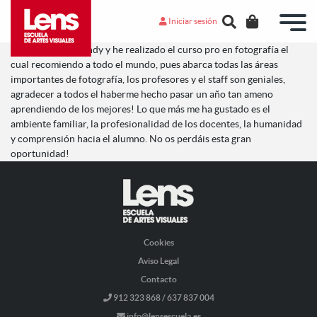
Iniciar sesión
Mi nombre es Wendy y he realizado el curso pro en fotografía el
cual recomiendo a todo el mundo, pues abarca todas las áreas
importantes de fotografía, los profesores y el staff son geniales,
agradecer a todos el haberme hecho pasar un año tan ameno
aprendiendo de los mejores! Lo que más me ha gustado es el
ambiente familiar, la profesionalidad de los docentes, la humanidad
y comprensión hacia el alumno. No os perdáis esta gran
oportunidad!
Cookies
Aviso Legal
Contacto
912 323 868 / 637 837 004
info@lensescuela.es