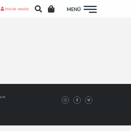
Iniciar sesión
MENÚ
a.es