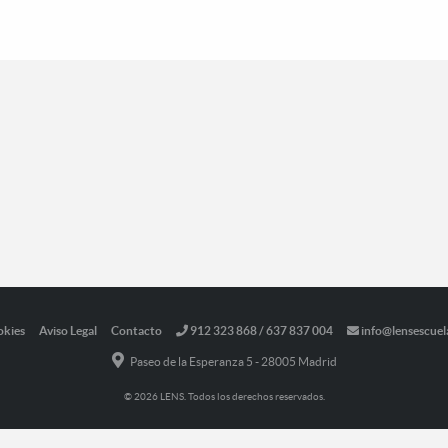
okies
Aviso Legal
Contacto
912 323 868 / 637 837 004
info@lensescuel
Paseo de la Esperanza 5 - 28005 Madrid
© 2026 LENS. Todos los derechos reservados.