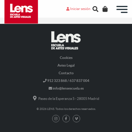
Iniciar sesión
¡Fantástico!
Cookies
Aviso Legal
Contacto
912 323 868 / 637 837 004
info@lensescuela.es
Paseo de la Esperanza 5 - 28005 Madrid
© 2026 LENS. Todos los derechos reservados.