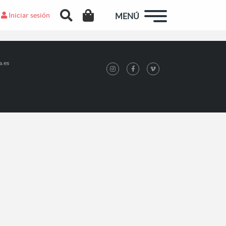
Iniciar sesión
MENÚ
a.es