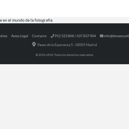
 en el mundo de la fotografía.
okies
Aviso Legal
Contacto
912 323 868 / 637 837 004
info@lensescuel
Paseo de la Esperanza 5 - 28005 Madrid
© 2026 LENS. Todos los derechos reservados.