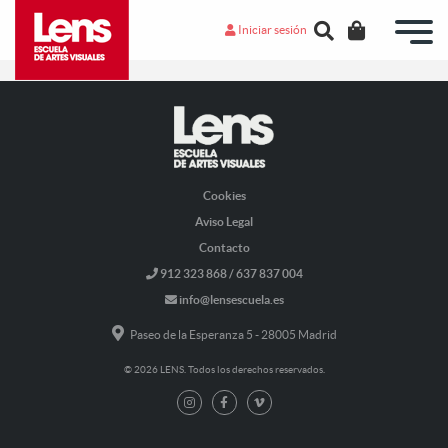
Iniciar sesión
Ha sido perfecto.
Cookies
Aviso Legal
Contacto
912 323 868 / 637 837 004
info@lensescuela.es
Paseo de la Esperanza 5 - 28005 Madrid
© 2026 LENS. Todos los derechos reservados.