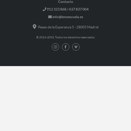
Contacto
912 323 868 / 637 837 004
info@lensescuela.es
Paseo de la Esperanza 5 - 28005 Madrid
© 2026 LENS. Todos los derechos reservados.