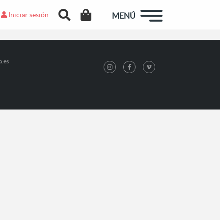
Iniciar sesión
MENÚ
a.es