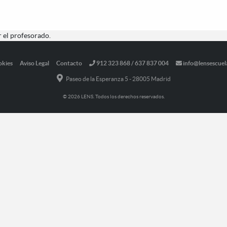
 el profesorado.
okies
Aviso Legal
Contacto
912 323 868 / 637 837 004
info@lensescuel
Paseo de la Esperanza 5 - 28005 Madrid
© 2026 LENS. Todos los derechos reservados.