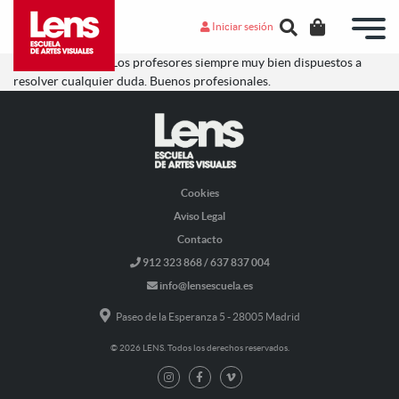
Iniciar sesión
Muy provechoso. Los profesores siempre muy bien dispuestos a
resolver cualquier duda. Buenos profesionales.
Cookies
Aviso Legal
Contacto
912 323 868 / 637 837 004
info@lensescuela.es
Paseo de la Esperanza 5 - 28005 Madrid
© 2026 LENS. Todos los derechos reservados.