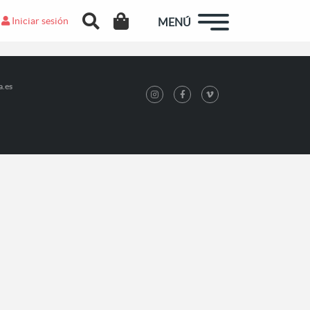
Iniciar sesión
MENÚ
a.es