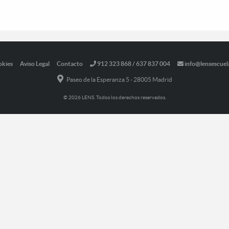
okies
Aviso Legal
Contacto
912 323 868 / 637 837 004
info@lensescuel
Paseo de la Esperanza 5 - 28005 Madrid
© 2026 LENS. Todos los derechos reservados.