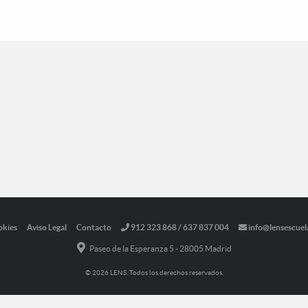
okies
Aviso Legal
Contacto
912 323 868 / 637 837 004
info@lensescuel
Paseo de la Esperanza 5 - 28005 Madrid
© 2026 LENS. Todos los derechos reservados.