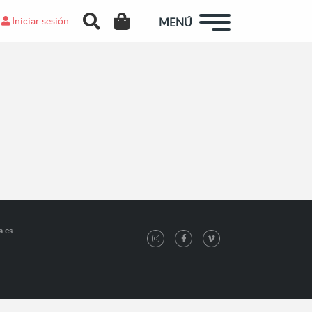
Iniciar sesión
MENÚ
a.es