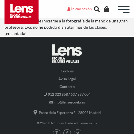
Iniciar sesión
Una gran manera de iniciarse a la fotografía de la mano de una gran
profesora, Eva, no he podido disfrutar más de las clases,
¡encantada!
Cookies
Aviso Legal
Contacto
912 323 868 / 637 837 004
info@lensescuela.es
Paseo de la Esperanza 5 - 28005 Madrid
© 2026 LENS. Todos los derechos reservados.