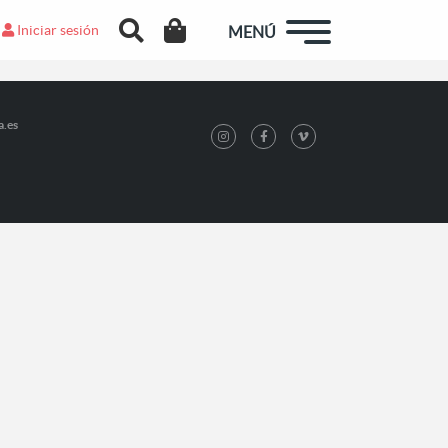
Iniciar sesión
MENÚ
a.es