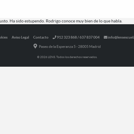
usto. Ha sido estupendo. Rodrigo conoce muy bien de lo que habla.
okies
Aviso Legal
Contacto
912 323 868 / 637 837 004
info@lensescuel
Paseo de la Esperanza 5 - 28005 Madrid
© 2026 LENS. Todos los derechos reservados.