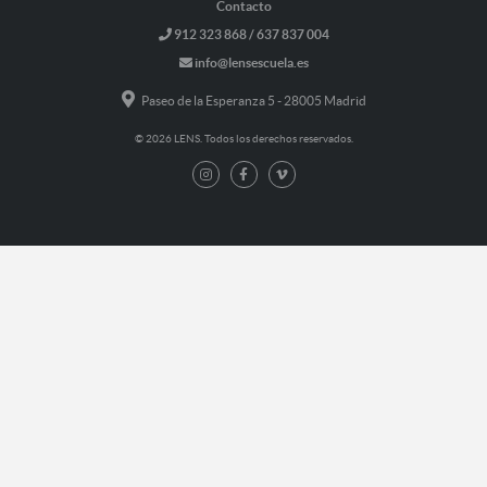
Contacto
912 323 868 / 637 837 004
info@lensescuela.es
Paseo de la Esperanza 5 - 28005 Madrid
© 2026 LENS. Todos los derechos reservados.