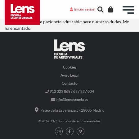
Iniciar sesión
Jorge ha tenido una paciencia admirable para nuestras dudas. Me
ha encantado.
Cookies
Aviso Legal
Contacto
912 323 868 / 637 837 004
info@lensescuela.es
Paseo de la Esperanza 5 - 28005 Madrid
© 2026 LENS. Todos los derechos reservados.