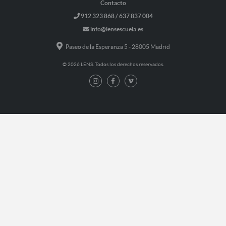
Contacto
912 323 868 / 637 837 004
info@lensescuela.es
Paseo de la Esperanza 5 - 28005 Madrid
© 2026 LENS. Todos los derechos reservados.