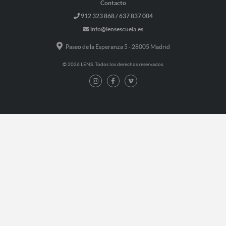
Contacto
912 323 868 / 637 837 004
info@lensescuela.es
Paseo de la Esperanza 5 - 28005 Madrid
© 2026 LENS. Todos los derechos reservados.