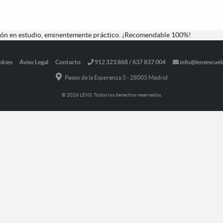
ación en estudio, eminentemente práctico. ¡Recomendable 100%!
okies
Aviso Legal
Contacto
912 323 868 / 637 837 004
info@lensescuel
Paseo de la Esperanza 5 - 28005 Madrid
© 2026 LENS. Todos los derechos reservados.