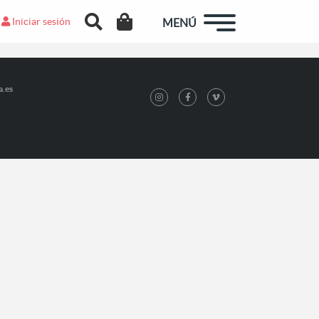
Iniciar sesión
MENÚ
a.es