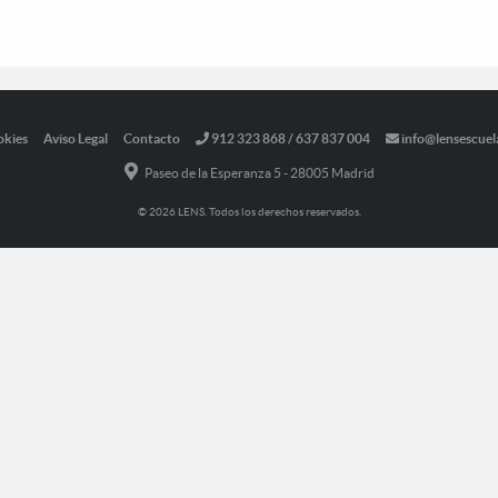
okies
Aviso Legal
Contacto
912 323 868 / 637 837 004
info@lensescuel
Paseo de la Esperanza 5 - 28005 Madrid
© 2026 LENS. Todos los derechos reservados.