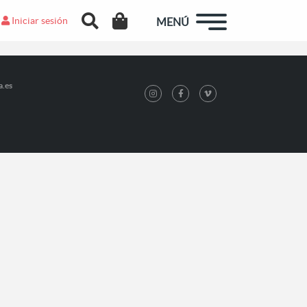
Iniciar sesión
MENÚ
a.es