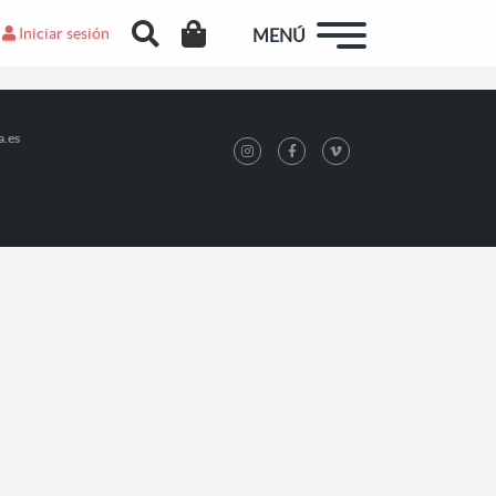
Iniciar sesión
MENÚ
a.es