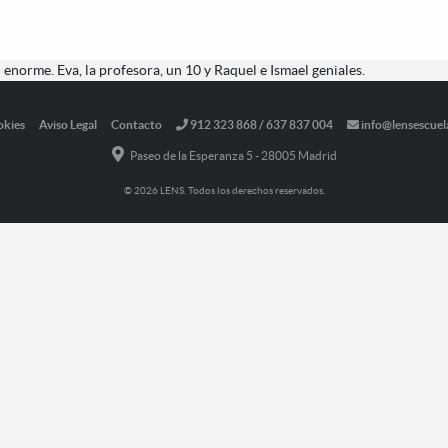
enorme. Eva, la profesora, un 10 y Raquel e Ismael geniales.
okies
Aviso Legal
Contacto
912 323 868 / 637 837 004
info@lensescuel
Paseo de la Esperanza 5 - 28005 Madrid
© 2026 LENS. Todos los derechos reservados.