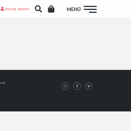
Iniciar sesión
MENÚ
a.es