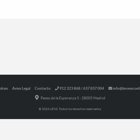
okies
Aviso Legal
Contacto
912 323 868 / 637 837 004
info@lensescuel
Paseo de la Esperanza 5 - 28005 Madrid
© 2026 LENS. Todos los derechos reservados.