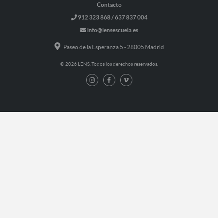
Contacto
912 323 868 / 637 837 004
info@lensescuela.es
Paseo de la Esperanza 5 - 28005 Madrid
© 2026 LENS. Todos los derechos reservados.