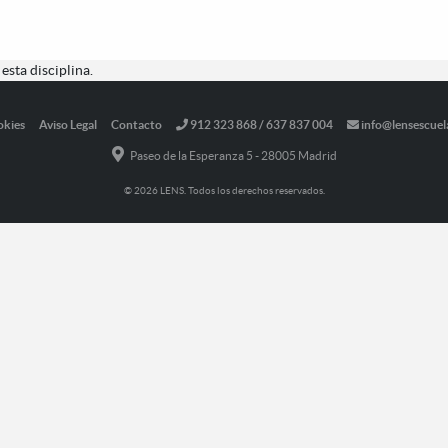
esta disciplina.
okies
Aviso Legal
Contacto
912 323 868 / 637 837 004
info@lensescuel
Paseo de la Esperanza 5 - 28005 Madrid
© 2026 LENS. Todos los derechos reservados.