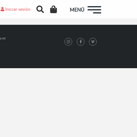
Iniciar sesión
MENÚ
a.es