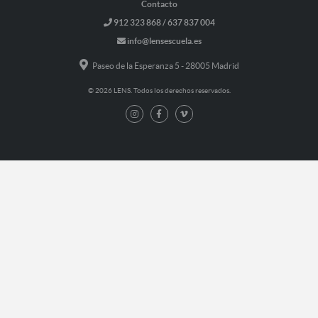
Contacto
912 323 868 / 637 837 004
info@lensescuela.es
Paseo de la Esperanza 5 - 28005 Madrid
© 2026 LENS. Todos los derechos reservados.