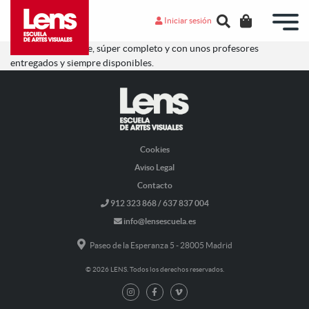
Iniciar sesión
Muy recomendable, súper completo y con unos profesores
entregados y siempre disponibles.
Cookies
Aviso Legal
Contacto
912 323 868 / 637 837 004
info@lensescuela.es
Paseo de la Esperanza 5 - 28005 Madrid
© 2026 LENS. Todos los derechos reservados.