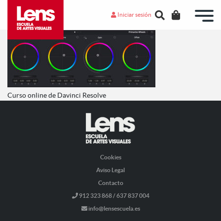
Iniciar sesión
Curso online de Davinci Resolve
Cookies
Aviso Legal
Contacto
912 323 868 / 637 837 004
info@lensescuela.es