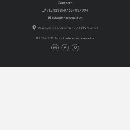
Contacto
912 323 868 / 637 837 004
info@lensescuela.es
Paseo de la Esperanza 5 - 28005 Madrid
© 2026 LENS. Todos los derechos reservados.