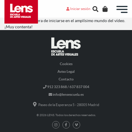
Iniciar sesión
Es una buena manera de iniciarse en el amplísimo mundo del vídeo.
¡Muy contenta!
Cookies
Aviso Legal
Contacto
912 323 868 / 637 837 004
info@lensescuela.es
Paseo de la Esperanza 5 - 28005 Madrid
© 2026 LENS. Todos los derechos reservados.