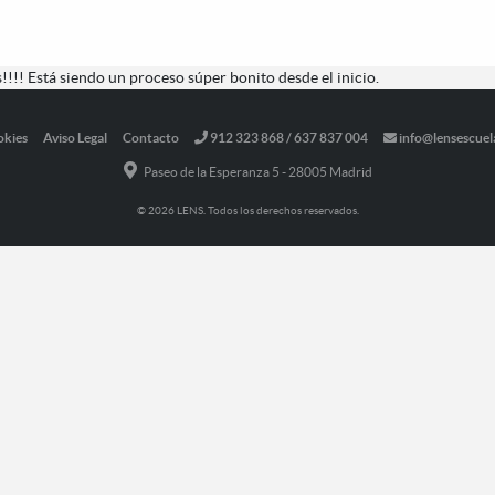
!!!! Está siendo un proceso súper bonito desde el inicio.
okies
Aviso Legal
Contacto
912 323 868 / 637 837 004
info@lensescuel
Paseo de la Esperanza 5 - 28005 Madrid
© 2026 LENS. Todos los derechos reservados.