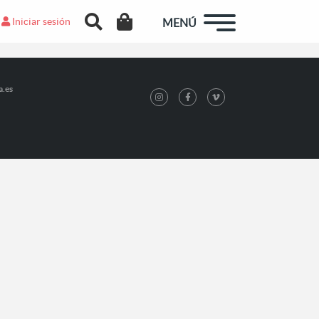
Iniciar sesión
MENÚ
a.es