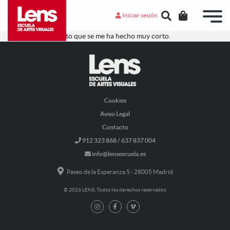
Iniciar sesión
Me ha gustado tanto que se me ha hecho muy corto.
Cookies
Aviso Legal
Contacto
912 323 868 / 637 837 004
info@lensescuela.es
Paseo de la Esperanza 5 - 28005 Madrid
© 2026 LENS. Todos los derechos reservados.