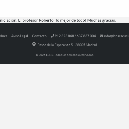
iniciación. El profesor Roberto ¡lo mejor de todo! Muchas gracias.
okies
Aviso Legal
Contacto
912 323 868 / 637 837 004
info@lensescuel
Paseo de la Esperanza 5 - 28005 Madrid
© 2026 LENS. Todos los derechos reservados.