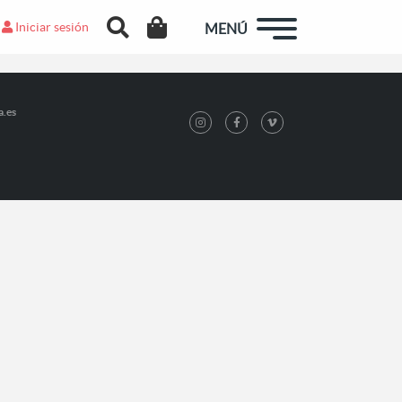
Iniciar sesión
MENÚ
a.es