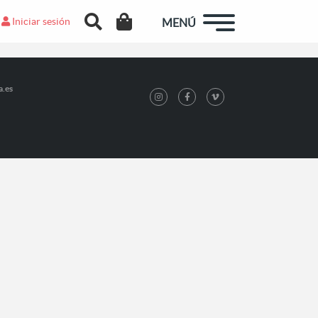
Iniciar sesión
MENÚ
a.es