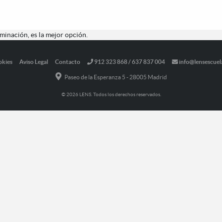
minación, es la mejor opción.
okies
Aviso Legal
Contacto
912 323 868 / 637 837 004
info@lensescuel
Paseo de la Esperanza 5 - 28005 Madrid
© 2026 LENS. Todos los derechos reservados.