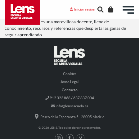
Iniciar sesión
Mireia Puigventós es una maravillosa docente, llena de
conocimiento, recursos y referencias que despierta las ganas de
seguir aprendiendo.
Cookies
Aviso Legal
Contacto
912 323 868 / 637 837 004
info@lensescuela.es
Paseo de la Esperanza 5 - 28005 Madrid
© 2026 LENS. Todos los derechos reservados.