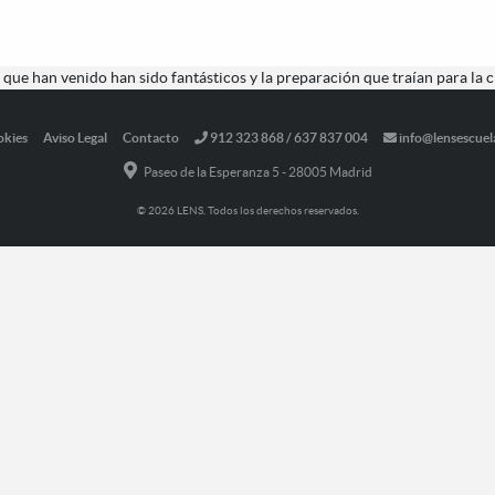
 que han venido han sido fantásticos y la preparación que traían para la c
okies
Aviso Legal
Contacto
912 323 868 / 637 837 004
info@lensescuel
Paseo de la Esperanza 5 - 28005 Madrid
© 2026 LENS. Todos los derechos reservados.