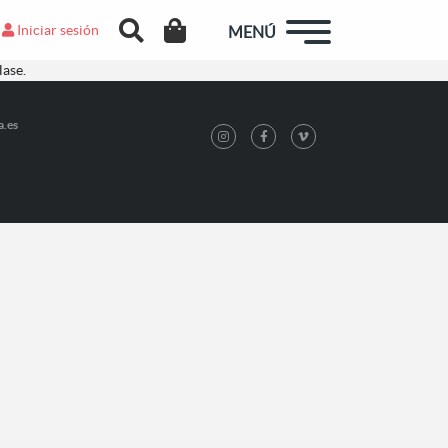
Iniciar sesión
MENÚ
lase.
a.es