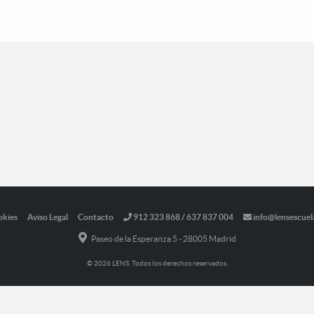
okies
Aviso Legal
Contacto
912 323 868 / 637 837 004
info@lensescuel
Paseo de la Esperanza 5 - 28005 Madrid
© 2026 LENS. Todos los derechos reservados.