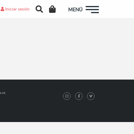
Iniciar sesión
MENÚ
a.es