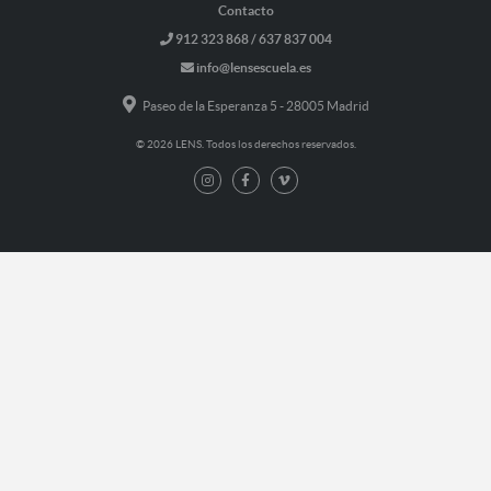
Contacto
912 323 868 / 637 837 004
info@lensescuela.es
Paseo de la Esperanza 5 - 28005 Madrid
© 2026 LENS. Todos los derechos reservados.