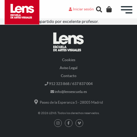
Iniciar sesión
Excelente curso impartido por excelente profesor.
Cookies
Aviso Legal
Contacto
912 323 868 / 637 837 004
info@lensescuela.es
Paseo de la Esperanza 5 - 28005 Madrid
© 2026 LENS. Todos los derechos reservados.