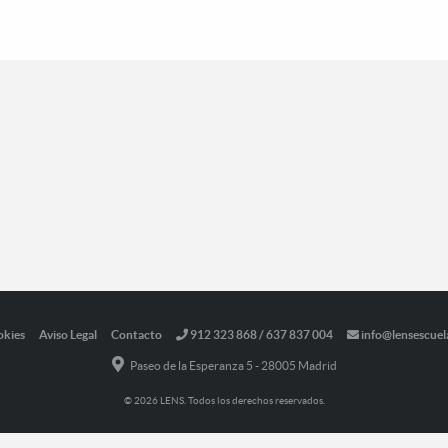
okies
Aviso Legal
Contacto
912 323 868 / 637 837 004
info@lensescuel
Paseo de la Esperanza 5 - 28005 Madrid
© 2026 LENS. Todos los derechos reservados.