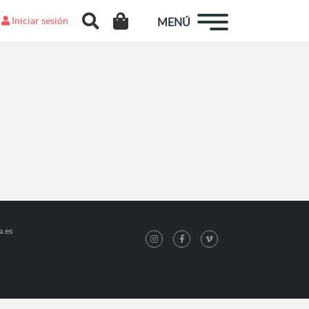
Iniciar sesión
MENÚ
a.es