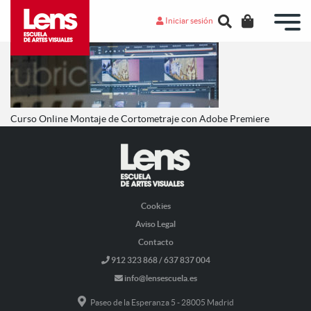
Iniciar sesión
Curso Online Montaje de Cortometraje con Adobe Premiere
Cookies
Aviso Legal
Contacto
912 323 868 / 637 837 004
info@lensescuela.es
Paseo de la Esperanza 5 - 28005 Madrid