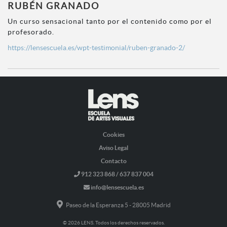
RUBÉN GRANADO
Un curso sensacional tanto por el contenido como por el
profesorado.
https://lensescuela.es/wpt-testimonial/ruben-granado-2/
Cookies
Aviso Legal
Contacto
912 323 868 / 637 837 004
info@lensescuela.es
Paseo de la Esperanza 5 - 28005 Madrid
© 2026 LENS. Todos los derechos reservados.