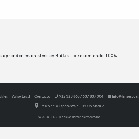
a aprender muchísimo en 4 días. Lo recomiendo 100%.
okies
Aviso Legal
Contacto
912 323 868 / 637 837 004
info@lensescuel
Paseo de la Esperanza 5 - 28005 Madrid
© 2026 LENS. Todos los derechos reservados.