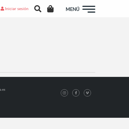
Iniciar sesión
MENÚ
a.es