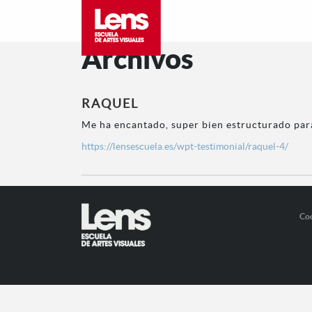
Archivos
RAQUEL
Me ha encantado, super bien estructurado par
https://lensescuela.es/wpt-testimonial/raquel-4/
Co