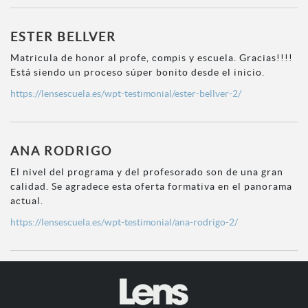
ESTER BELLVER
Matricula de honor al profe, compis y escuela. Gracias!!!!
Está siendo un proceso súper bonito desde el inicio.
https://lensescuela.es/wpt-testimonial/ester-bellver-2/
ANA RODRIGO
El nivel del programa y del profesorado son de una gran
calidad. Se agradece esta oferta formativa en el panorama
actual.
https://lensescuela.es/wpt-testimonial/ana-rodrigo-2/