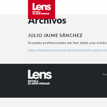
Archivos
JULIO JAIME SÁNCHEZ
Grandes profesionales me han dado una visión
https://lensescuela.es/wpt-testimonial/julio-jaime-sa
Co