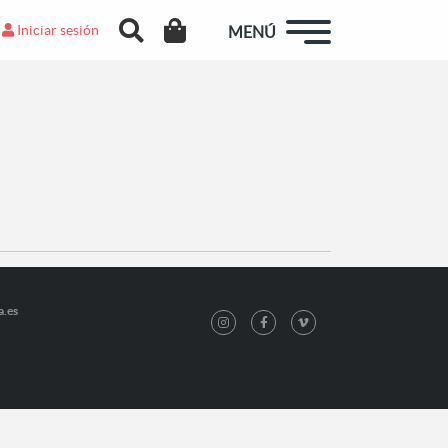
Iniciar sesión
MENÚ
a.es