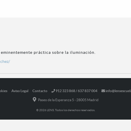
 eminentemente práctica sobre la iluminación.
nchez/
okies
Aviso Legal
Contacto
912 323 868 / 637 837 004
info@lensescuel
Paseo de la Esperanza 5 - 28005 Madrid
© 2026 LENS. Todos los derechos reservados.