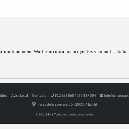
ofundidad como Walter afronta los proyectos y cómo trasladar 
okies
Aviso Legal
Contacto
912 323 868 / 637 837 004
info@lensescuel
Paseo de la Esperanza 5 - 28005 Madrid
© 2026 LENS. Todos los derechos reservados.