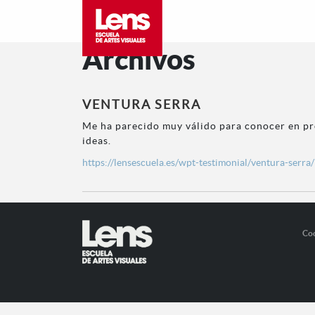
Archivos
VENTURA SERRA
Me ha parecido muy válido para conocer en pr
ideas.
https://lensescuela.es/wpt-testimonial/ventura-serra/
Co