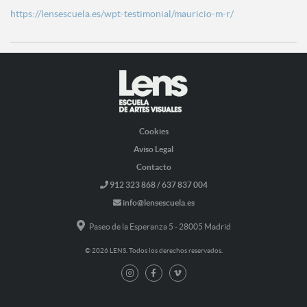
https://lensescuela.es/wpt-testimonial/mauricio-m-r/
Cookies
Aviso Legal
Contacto
912 323 868 / 637 837 004
info@lensescuela.es
Paseo de la Esperanza 5 - 28005 Madrid
© 2026 LENS. Todos los derechos reservados.